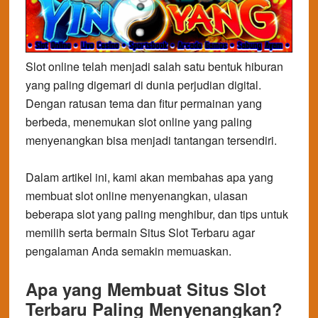
Slot online telah menjadi salah satu bentuk hiburan
yang paling digemari di dunia perjudian digital.
Dengan ratusan tema dan fitur permainan yang
berbeda, menemukan slot online yang paling
menyenangkan bisa menjadi tantangan tersendiri.
Dalam artikel ini, kami akan membahas apa yang
membuat slot online menyenangkan, ulasan
beberapa slot yang paling menghibur, dan tips untuk
memilih serta bermain Situs Slot Terbaru agar
pengalaman Anda semakin memuaskan.
Apa yang Membuat Situs Slot
Terbaru Paling Menyenangkan?