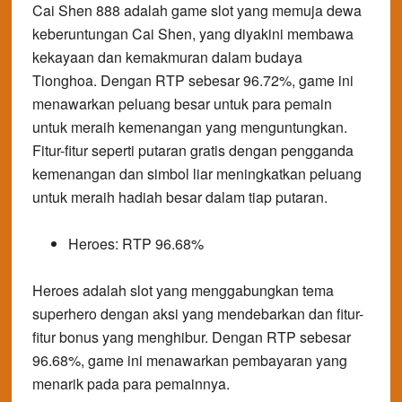
Cai Shen 888 adalah game slot yang memuja dewa
keberuntungan Cai Shen, yang diyakini membawa
kekayaan dan kemakmuran dalam budaya
Tionghoa. Dengan RTP sebesar 96.72%, game ini
menawarkan peluang besar untuk para pemain
untuk meraih kemenangan yang menguntungkan.
Fitur-fitur seperti putaran gratis dengan pengganda
kemenangan dan simbol liar meningkatkan peluang
untuk meraih hadiah besar dalam tiap putaran.
Heroes: RTP 96.68%
Heroes adalah slot yang menggabungkan tema
superhero dengan aksi yang mendebarkan dan fitur-
fitur bonus yang menghibur. Dengan RTP sebesar
96.68%, game ini menawarkan pembayaran yang
menarik pada para pemainnya.