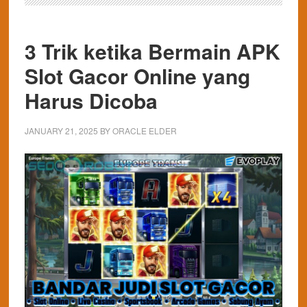
3 Trik ketika Bermain APK
Slot Gacor Online yang
Harus Dicoba
JANUARY 21, 2025
BY
ORACLE ELDER