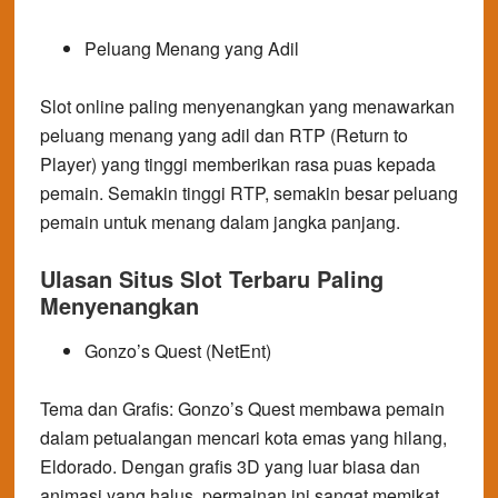
Peluang Menang yang Adil
Slot online paling menyenangkan yang menawarkan
peluang menang yang adil dan RTP (Return to
Player) yang tinggi memberikan rasa puas kepada
pemain. Semakin tinggi RTP, semakin besar peluang
pemain untuk menang dalam jangka panjang.
Ulasan Situs Slot Terbaru Paling
Menyenangkan
Gonzo’s Quest (NetEnt)
Tema dan Grafis: Gonzo’s Quest membawa pemain
dalam petualangan mencari kota emas yang hilang,
Eldorado. Dengan grafis 3D yang luar biasa dan
animasi yang halus, permainan ini sangat memikat.