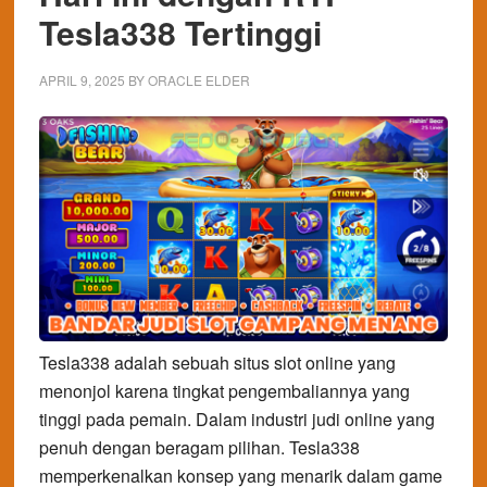
Tesla338 Tertinggi
APRIL 9, 2025
BY
ORACLE ELDER
Tesla338 adalah sebuah situs slot online yang
menonjol karena tingkat pengembaliannya yang
tinggi pada pemain. Dalam industri judi online yang
penuh dengan beragam pilihan. Tesla338
memperkenalkan konsep yang menarik dalam game