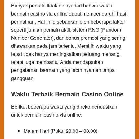
Banyak pemain tidak menyadari bahwa waktu
bermain casino via online dapat mempengaruhi hasil
permainan. Hal ini disebabkan oleh beberapa faktor
seperti jumlah pemain aktif, sistem RNG (Random
Number Generator), dan bonus promosi yang sering
ditawarkan pada jam tertentu.
Memilih waktu yang
tepat tidak hanya meningkatkan peluang menang,
tetapi juga membantu Anda mendapatkan
pengalaman bermain yang lebih nyaman tanpa
gangguan.
Waktu Terbaik Bermain Casino Online
Berikut beberapa waktu yang direkomendasikan
untuk bermain casino via online:
Malam Hari (Pukul 20.00 – 00.00)