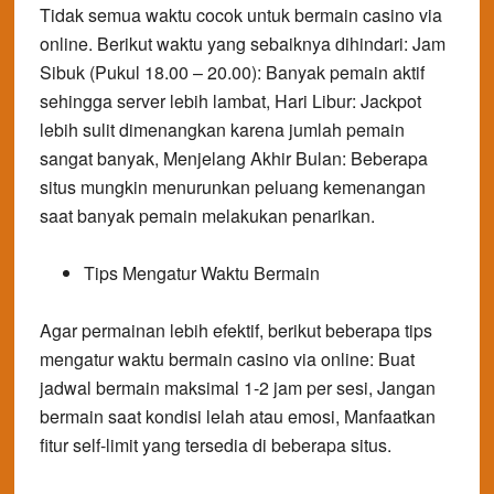
Tidak semua waktu cocok untuk bermain casino via
online. Berikut waktu yang sebaiknya dihindari:
Jam
Sibuk (Pukul 18.00 – 20.00): Banyak pemain aktif
sehingga server lebih lambat,
Hari Libur: Jackpot
lebih sulit dimenangkan karena jumlah pemain
sangat banyak,
Menjelang Akhir Bulan: Beberapa
situs mungkin menurunkan peluang kemenangan
saat banyak pemain melakukan penarikan.
Tips Mengatur Waktu Bermain
Agar permainan lebih efektif, berikut beberapa tips
mengatur waktu bermain casino via online:
Buat
jadwal bermain maksimal 1-2 jam per sesi,
Jangan
bermain saat kondisi lelah atau emosi,
Manfaatkan
fitur self-limit yang tersedia di beberapa situs.