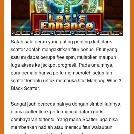
Salah satu peran yang paling penting dari black
scatter adalah mengaktifkan fitur bonus. Fitur yang
satu ini dapat berupa free spin, multiplier, maupun
juga akses ke jackpot progresif. Pada umumnya,
para pemain hanya perlu memperoleh sejumlah
scatter tertentu untuk membuka fitur Mahjong Wins 3
Black Scatter.
Sangat jauh berbeda halnya dengan simbol lainnya,
black scatter tidak perlu muncul dalam garis
pembayaran tertentu. Yang mana Scatter juga bisa
memberikan hadiah atau memicu fitur walaupun