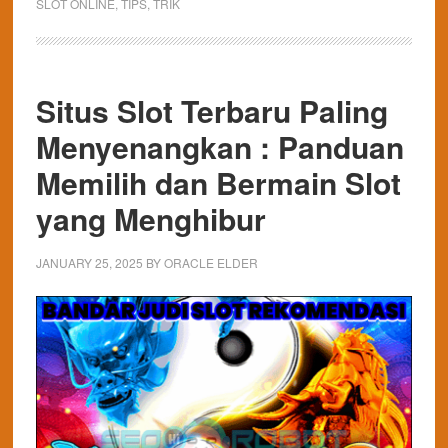
SLOT ONLINE
,
TIPS
,
TRIK
Situs Slot Terbaru Paling
Menyenangkan : Panduan
Memilih dan Bermain Slot
yang Menghibur
JANUARY 25, 2025
BY
ORACLE ELDER