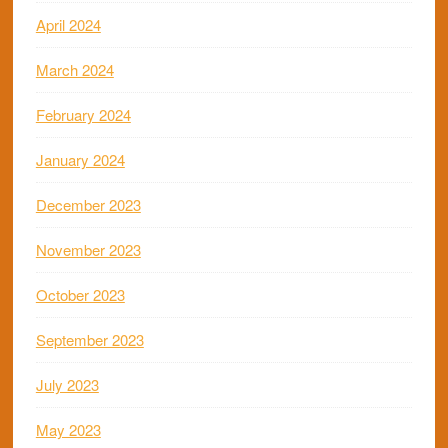
April 2024
March 2024
February 2024
January 2024
December 2023
November 2023
October 2023
September 2023
July 2023
May 2023