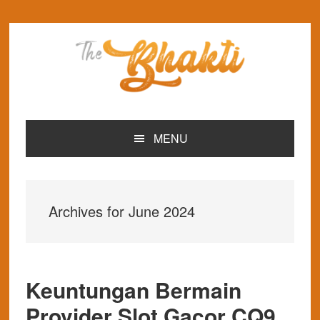
Skip
Skip
Skip
to
to
to
primary
main
primary
navigation
content
sidebar
MENU
Archives for June 2024
Keuntungan Bermain
Provider Slot Gacor CQ9