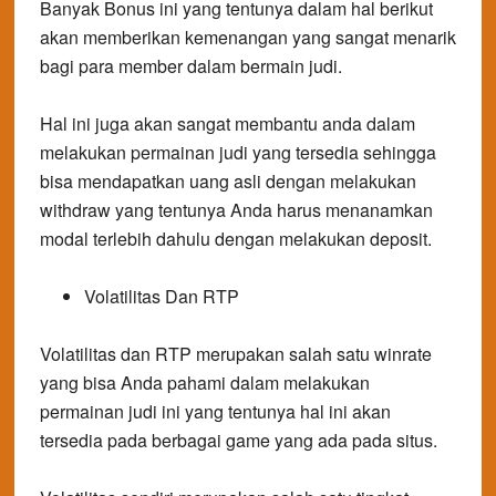
Banyak Bonus ini yang tentunya dalam hal berikut
akan memberikan kemenangan yang sangat menarik
bagi para member dalam bermain judi.
Hal ini juga akan sangat membantu anda dalam
melakukan permainan judi yang tersedia sehingga
bisa mendapatkan uang asli dengan melakukan
withdraw yang tentunya Anda harus menanamkan
modal terlebih dahulu dengan melakukan deposit.
Volatilitas Dan RTP
Volatilitas dan RTP merupakan salah satu winrate
yang bisa Anda pahami dalam melakukan
permainan judi ini yang tentunya hal ini akan
tersedia pada berbagai game yang ada pada situs.