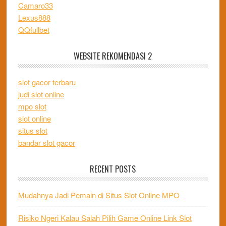
Camaro33
Lexus888
QQfullbet
WEBSITE REKOMENDASI 2
slot gacor terbaru
judi slot online
mpo slot
slot online
situs slot
bandar slot gacor
RECENT POSTS
Mudahnya Jadi Pemain di Situs Slot Online MPO
Risiko Ngeri Kalau Salah Pilih Game Online Link Slot