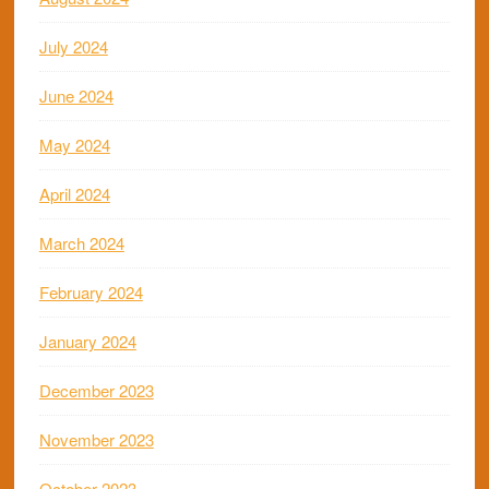
July 2024
June 2024
May 2024
April 2024
March 2024
February 2024
January 2024
December 2023
November 2023
October 2023