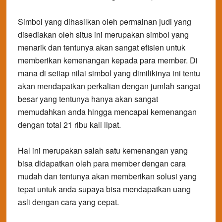
Simbol yang dihasilkan oleh permainan judi yang
disediakan oleh situs ini merupakan simbol yang
menarik dan tentunya akan sangat efisien untuk
memberikan kemenangan kepada para member. Di
mana di setiap nilai simbol yang dimilikinya ini tentu
akan mendapatkan perkalian dengan jumlah sangat
besar yang tentunya hanya akan sangat
memudahkan anda hingga mencapai kemenangan
dengan total 21 ribu kali lipat.
Hal ini merupakan salah satu kemenangan yang
bisa didapatkan oleh para member dengan cara
mudah dan tentunya akan memberikan solusi yang
tepat untuk anda supaya bisa mendapatkan uang
asli dengan cara yang cepat.