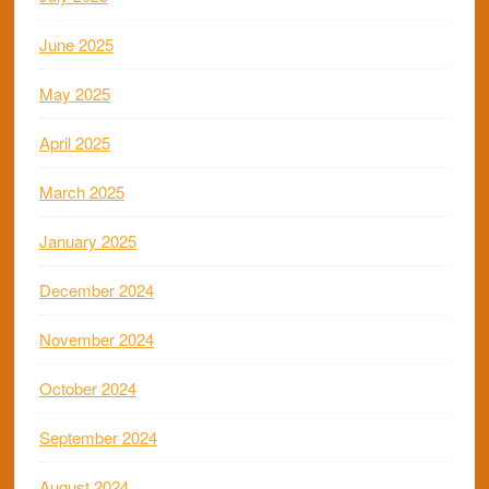
June 2025
May 2025
April 2025
March 2025
January 2025
December 2024
November 2024
October 2024
September 2024
August 2024