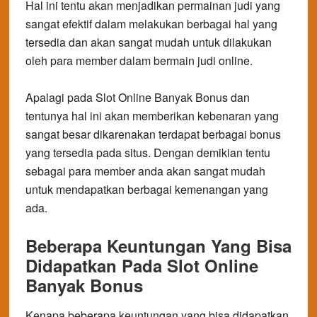
Hal ini tentu akan menjadikan permainan judi yang
sangat efektif dalam melakukan berbagai hal yang
tersedia dan akan sangat mudah untuk dilakukan
oleh para member dalam bermain judi online.
Apalagi pada Slot Online Banyak Bonus dan
tentunya hal ini akan memberikan kebenaran yang
sangat besar dikarenakan terdapat berbagai bonus
yang tersedia pada situs. Dengan demikian tentu
sebagai para member anda akan sangat mudah
untuk mendapatkan berbagai kemenangan yang
ada.
Beberapa Keuntungan Yang Bisa
Didapatkan Pada Slot Online
Banyak Bonus
Kenapa beberapa keuntungan yang bisa didapatkan