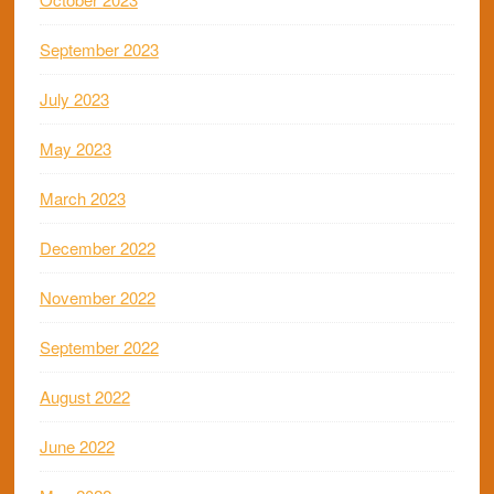
September 2023
July 2023
May 2023
March 2023
December 2022
November 2022
September 2022
August 2022
June 2022