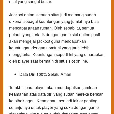
nilai yang sangat besar.
Jackpot dalam sebuah situs judi memang sudah
dikenal sebagai keuntungan yang jumlahnya bisa
mencapai jutaan rupiah. Oleh sebab itu, semua
petauh yang tertarik dengan game slot online pasti
akan mengejar jackpot guna mendapatkan
keuntungan dengan nominal yang jauh lebih
menggiurka. Keuntungan seperti ini yang diharapkan
oleh player saat bermain di situs slot online.
Data Diri 100% Selalu Aman
Terakhir, para player akan mendapatkan jaminan
keamanan atas data diri yang sudah mereka berikan
ke pihak agen. Keamanan menjadi faktor penting
selanjutnya untuk player yang suka dengan game
slot online. jika player sudah dapatkan rasa aman,