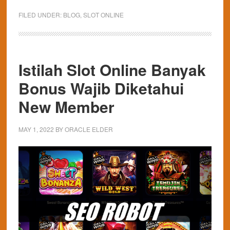
FILED UNDER:
BLOG
,
SLOT ONLINE
Istilah Slot Online Banyak
Bonus Wajib Diketahui
New Member
MAY 1, 2022
BY
ORACLE ELDER