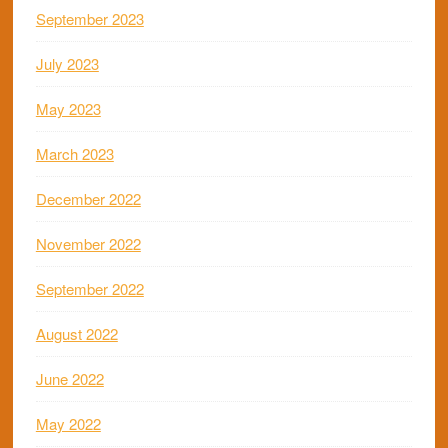
September 2023
July 2023
May 2023
March 2023
December 2022
November 2022
September 2022
August 2022
June 2022
May 2022