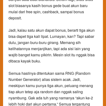
slot biasanya kasih bonus gede buat akun baru
mulai dari free spin, cashback, sampai bonus
deposit.
Jadi, kalau satu akun dapat bonus, berarti tiga akun
bisa dapet tiga kali lipat. Lumayan, kan?
Tapi sabar
dulu, jangan buru-buru girang. Memang sih
kelihatannya menjanjikan, tapi ada sisi lain yang
wajib banget kamu pikirin. Mesin slot itu nggak bisa
dibaca kayak buku.
Semua hasilnya ditentukan sama RNG (Random
Number Generator) alias sistem acak. Jadi,
meskipun kamu punya tiga akun, peluang menang
tiap akun tetep aja random dan nggak saling
nyambung. Gak ada tuh yang namanya “akun ke-2
lebih hoki dari akun pertama.” Semua tergantung