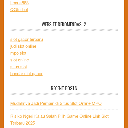
Lexus888
QQfullbet
WEBSITE REKOMENDASI 2
slot gacor terbaru
judi slot online
mpo slot
slot online
situs slot
bandar slot gacor
RECENT POSTS
Mudahnya Jadi Pemain di Situs Slot Online MPO
Risiko Ngeri Kalau Salah Pilih Game Online Link Slot
Terbaru 2025