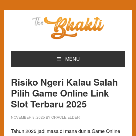
Skip
Skip
Skip
to
to
to
primary
main
primary
navigation
content
sidebar
MENU
Risiko Ngeri Kalau Salah
Pilih Game Online Link
Slot Terbaru 2025
NOVEMBER 8, 2025
BY
ORACLE ELDER
Tahun 2025 jadi masa di mana dunia Game Online