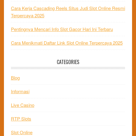
Cara Kerja Cascading Reels Situs Judi Slot Online Resmi
Terpercaya 2025
Pentingnya Mencari Info Slot Gacor Hari Ini Terbaru
Cara Menikmati Daftar Link Slot Online Terpercaya 2025
CATEGORIES
Blog
Informasi
Live Casino
RTP Slots
Slot Online