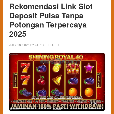
Rekomendasi Link Slot
Deposit Pulsa Tanpa
Potongan Terpercaya
2025
JULY 18, 2025
BY
ORACLE ELDER