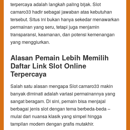
terpercaya adalah langkah paling bijak. Slot
camaro33 hadir sebagai jawaban atas kebutuhan
tersebut. Situs ini bukan hanya sekedar menawarkan
permainan yang seru, tetapi juga menjamin
transparansi, keamanan, dan potensi kemenangan
yang menggiurkan.
Alasan Pemain Lebih Memilih
Daftar Link Slot Online
Terpercaya
Salah satu alasan mengapa Slot camaro33 makin
banyak diminati adalah variasi permainannya yang
sangat beragam. Di sini, pemain bisa menjajal
berbagai jenis slot dengan tema berbeda-beda –
mulai dari nuansa klasik yang simpel hingga
tampilan modern dengan grafis mutakhir.