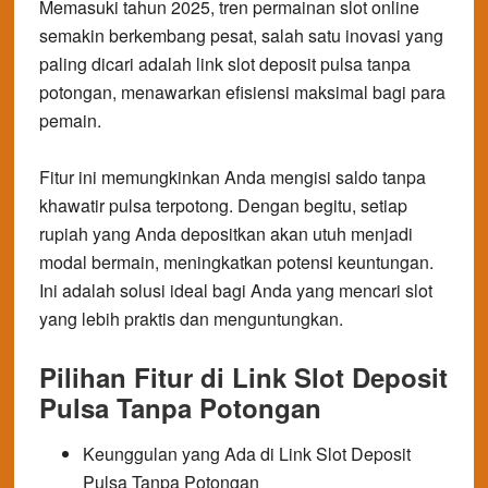
Memasuki tahun 2025, tren permainan slot online
semakin berkembang pesat, salah satu inovasi yang
paling dicari adalah link slot deposit pulsa tanpa
potongan, menawarkan efisiensi maksimal bagi para
pemain.
Fitur ini memungkinkan Anda mengisi saldo tanpa
khawatir pulsa terpotong. Dengan begitu, setiap
rupiah yang Anda depositkan akan utuh menjadi
modal bermain, meningkatkan potensi keuntungan.
Ini adalah solusi ideal bagi Anda yang mencari slot
yang lebih praktis dan menguntungkan.
Pilihan Fitur di Link Slot Deposit
Pulsa Tanpa Potongan
Keunggulan yang Ada di Link Slot Deposit
Pulsa Tanpa Potongan