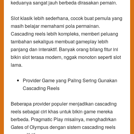
keduanya sangat jauh berbeda dirasakan pemain.
Slot klasik lebih sederhana, cocok buat pemula yang
masih belajar memahami pola permainan.
Cascading reels lebih kompleks, memberi peluang
tambahan sekaligus membuat gameplay lebih
panjang dan interaktif. Banyak orang bilang fitur ini
bikin slot terasa modern, nggak monoton seperti slot
lama.
Provider Game yang Paling Sering Gunakan
Cascading Reels
Beberapa provider populer menjadikan cascading
reels sebagai ciri khas untuk bikin game mereka
berbeda. Pragmatic Play misalnya, menghadirkan
Gates of Olympus dengan sistem cascading reels