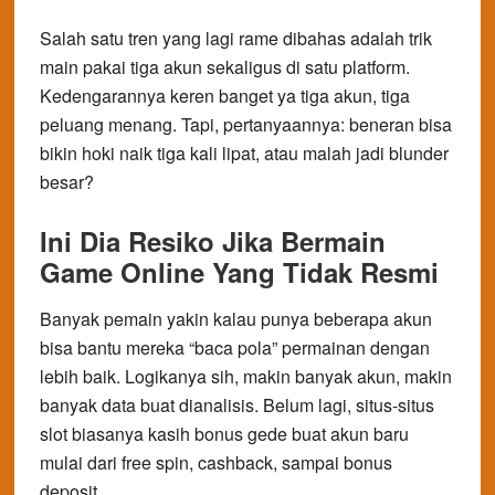
Salah satu tren yang lagi rame dibahas adalah trik
main pakai tiga akun sekaligus di satu platform.
Kedengarannya keren banget ya tiga akun, tiga
peluang menang. Tapi, pertanyaannya: beneran bisa
bikin hoki naik tiga kali lipat, atau malah jadi blunder
besar?
Ini Dia Resiko Jika Bermain
Game Online Yang Tidak Resmi
Banyak pemain yakin kalau punya beberapa akun
bisa bantu mereka “baca pola” permainan dengan
lebih baik. Logikanya sih, makin banyak akun, makin
banyak data buat dianalisis. Belum lagi, situs-situs
slot biasanya kasih bonus gede buat akun baru
mulai dari free spin, cashback, sampai bonus
deposit.