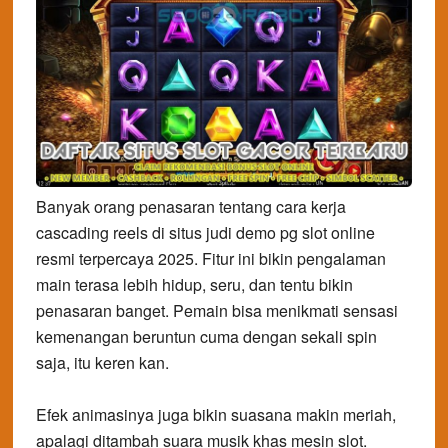
Banyak orang penasaran tentang cara kerja
cascading reels di situs judi demo pg slot online
resmi terpercaya 2025. Fitur ini bikin pengalaman
main terasa lebih hidup, seru, dan tentu bikin
penasaran banget.
Pemain bisa menikmati sensasi
kemenangan beruntun cuma dengan sekali spin
saja, itu keren kan.
Efek animasinya juga bikin suasana makin meriah,
apalagi ditambah suara musik khas mesin slot.