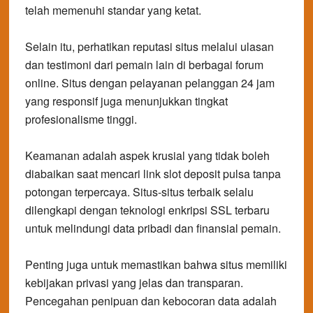
telah memenuhi standar yang ketat.
Selain itu, perhatikan reputasi situs melalui ulasan
dan testimoni dari pemain lain di berbagai forum
online. Situs dengan pelayanan pelanggan 24 jam
yang responsif juga menunjukkan tingkat
profesionalisme tinggi.
Keamanan adalah aspek krusial yang tidak boleh
diabaikan saat mencari link slot deposit pulsa tanpa
potongan terpercaya. Situs-situs terbaik selalu
dilengkapi dengan teknologi enkripsi SSL terbaru
untuk melindungi data pribadi dan finansial pemain.
Penting juga untuk memastikan bahwa situs memiliki
kebijakan privasi yang jelas dan transparan.
Pencegahan penipuan dan kebocoran data adalah