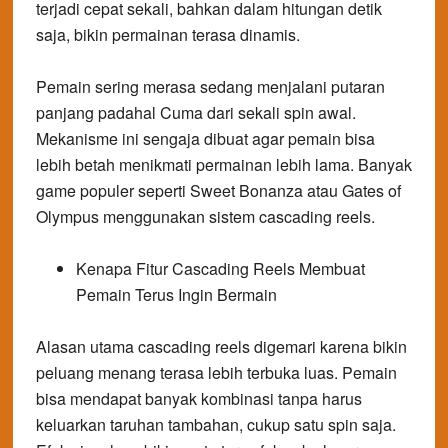
terjadi cepat sekali, bahkan dalam hitungan detik
saja, bikin permainan terasa dinamis.
Pemain sering merasa sedang menjalani putaran
panjang padahal Cuma dari sekali spin awal.
Mekanisme ini sengaja dibuat agar pemain bisa
lebih betah menikmati permainan lebih lama. Banyak
game populer seperti Sweet Bonanza atau Gates of
Olympus menggunakan sistem cascading reels.
Kenapa Fitur Cascading Reels Membuat
Pemain Terus Ingin Bermain
Alasan utama cascading reels digemari karena bikin
peluang menang terasa lebih terbuka luas. Pemain
bisa mendapat banyak kombinasi tanpa harus
keluarkan taruhan tambahan, cukup satu spin saja.