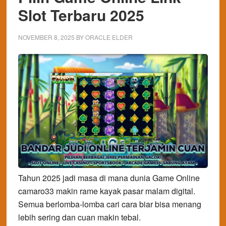
Slot Terbaru 2025
NOVEMBER 8, 2025
BY
ORACLE ELDER
Tahun 2025 jadi masa di mana dunia Game Online
camaro33 makin rame kayak pasar malam digital.
Semua berlomba-lomba cari cara biar bisa menang
lebih sering dan cuan makin tebal.