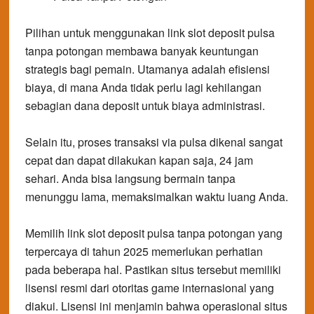
Pilihan untuk menggunakan link slot deposit pulsa
tanpa potongan membawa banyak keuntungan
strategis bagi pemain. Utamanya adalah efisiensi
biaya, di mana Anda tidak perlu lagi kehilangan
sebagian dana deposit untuk biaya administrasi.
Selain itu, proses transaksi via pulsa dikenal sangat
cepat dan dapat dilakukan kapan saja, 24 jam
sehari. Anda bisa langsung bermain tanpa
menunggu lama, memaksimalkan waktu luang Anda.
Memilih link slot deposit pulsa tanpa potongan yang
terpercaya di tahun 2025 memerlukan perhatian
pada beberapa hal. Pastikan situs tersebut memiliki
lisensi resmi dari otoritas game internasional yang
diakui. Lisensi ini menjamin bahwa operasional situs