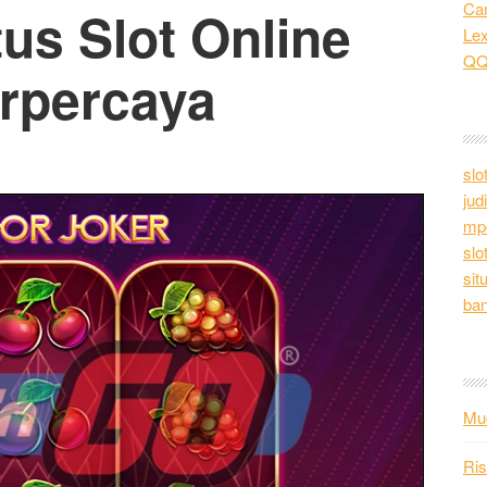
Ca
tus Slot Online
Le
QQf
rpercaya
slo
jud
mpo
slo
sit
ban
Mud
Ris