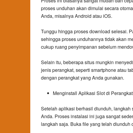
Proses ini biasanya sangat mudah dan cepat
proses unduhan akan dimulai secara otoma
Anda, misalnya Android atau iOS.
Tunggu hingga proses download selesai. Pad
sehingga proses unduhannya tidak akan 
cukup ruang penyimpanan sebelum mendow
Selain itu, beberapa situs mungkin menyed
jenis perangkat, seperti smartphone atau tab
dengan perangkat yang Anda gunakan.
Menginstall Aplikasi Slot di Perangka
Setelah aplikasi berhasil diunduh, langkah 
Anda. Proses instalasi ini juga sangat se
langkah saja.
Buka file yang telah diunduh 