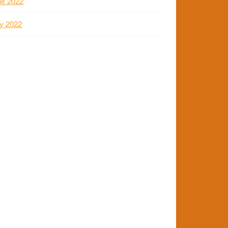
ne 2022
y 2022