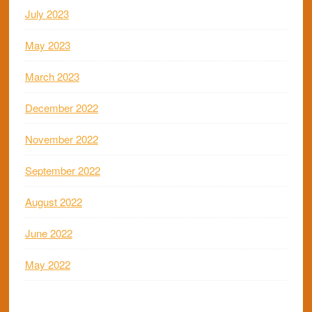
July 2023
May 2023
March 2023
December 2022
November 2022
September 2022
August 2022
June 2022
May 2022