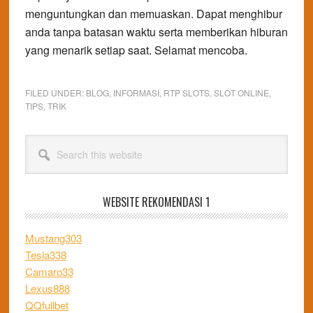
menguntungkan dan memuaskan. Dapat menghibur
anda tanpa batasan waktu serta memberikan hiburan
yang menarik setiap saat. Selamat mencoba.
FILED UNDER:
BLOG
,
INFORMASI
,
RTP SLOTS
,
SLOT ONLINE
,
TIPS
,
TRIK
Primary
Search
Sidebar
this
website
WEBSITE REKOMENDASI 1
Mustang303
Tesla338
Camaro33
Lexus888
QQfullbet