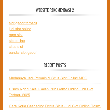
WEBSITE REKOMENDASI 2
slot gacor terbaru
judi slot online
mpo slot
slot online
situs slot
bandar slot gacor
RECENT POSTS
Mudahnya Jadi Pemain di Situs Slot Online MPO
Risiko Ngeri Kalau Salah Pilih Game Online Link Slot
Terbaru 2025
Cara Kerja Cascading Reels Situs Judi Slot Online Resmi