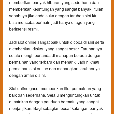
memberikan banyak hiburan yang sederhana dan
memberikan keuntungan yang sangat banyak. Itulah
sebabnya jika anda suka dengan taruhan slot kini
bisa mencoba bermain judi hanya di agen yang
berlisensi resmi.
Jadi slot online sangat baik untuk dicoba di sini serta
memberikan diskon yang sangat besar. Taruhannya
selalu menghibur anda di manapun berada dengan
permainan yang terbaru dan menarik. Jadi nikmati
permainan slot online dan menangkan taruhannya
dengan aman disini.
Slot online gacor memberikan fitur permainan yang
baik dan sederhana. Selalu menguntungkan untuk
dimainkan dengan panduan bermain yang sangat
menjanjikan.
Bagi sebagian besar kalangan banyak