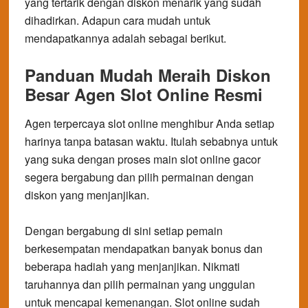
yang tertarik dengan diskon menarik yang sudah
dihadirkan. Adapun cara mudah untuk
mendapatkannya adalah sebagai berikut.
Panduan Mudah Meraih Diskon
Besar Agen Slot Online Resmi
Agen terpercaya slot online menghibur Anda setiap
harinya tanpa batasan waktu. Itulah sebabnya untuk
yang suka dengan proses main slot online gacor
segera bergabung dan pilih permainan dengan
diskon yang menjanjikan.
Dengan bergabung di sini setiap pemain
berkesempatan mendapatkan banyak bonus dan
beberapa hadiah yang menjanjikan. Nikmati
taruhannya dan pilih permainan yang unggulan
untuk mencapai kemenangan. Slot online sudah